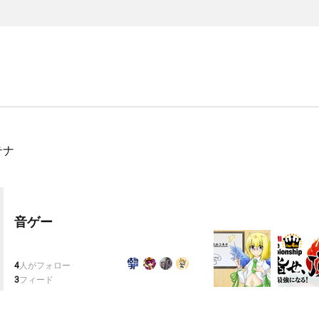
テナ
音ゲー
4
人がフォロー
3
フィード