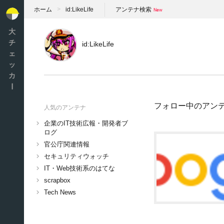
ホーム
id:LikeLife
アンテナ検索
大
チ
id:LikeLife
ェ
ッ
カ
ー
フォロー中のアン
人気のアンテナ
企業のIT技術広報・開発者ブ
ログ
官公庁関連情報
セキュリティウォッチ
IT・Web技術系のはてな
scrapbox
Tech News