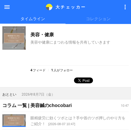
大チェッカ
ー
メニ
メニ
タイムライン
コレクション
ュー
ュー
美容・健康
美容や健康にまつわる情報を共有していきます
4
フィード
1
人がフォロー
おととい
2026年8月7日（金）
コラム 一覧 | 美容鍼のchocobari
10:47
眼精疲労に効くツボとは？手や首のツボ押しのやり方を
ご紹介！
[2026-08-07 10:47]