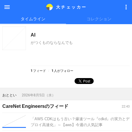
大チェッカ
ー
メニ
メニ
タイムライン
コレクション
ュー
ュー
AI
がつくものならなんでも
1
フィード
1
人がフォロー
おととい
2026年8月5日（水）
CareNet Engineersのフィード
22:43
「AWS CDKはもう古い？爆速ツール『cdkd』の実力とデ
プロイ高速化」～【aws】今週の人気記事
TOP5（2026/08/02）
[2026-08-05 22:43]