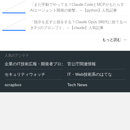
「まだ手動でやってる？Claude CodeとMCPがもたらす
AIエージェント開発の衝撃」～【python】人気記事
（2026/08/02）
[2026-08-03 23:16]
「指示を足すと損をする？Claude Opus 5時代に捨てるべ
き3つのプロンプト」～【claude】人気記事
（2026/08/02）
[2026-08-02 21:59]
もっと読む
人気のアンテナ
企業のIT技術広報・開発者ブログ
官公庁関連情報
セキュリティウォッチ
IT・Web技術系のはてな
scrapbox
Tech News