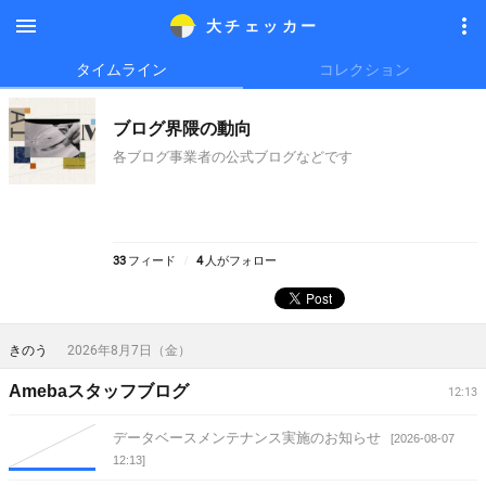
大チェッカ
ー
メニ
メニ
タイムライン
コレクション
ュー
ュー
ブログ界隈の動向
各ブログ事業者の公式ブログなどです
33
フィード
4
人がフォロー
きのう
2026年8月7日（金）
Amebaスタッフブログ
12:13
データベースメンテナンス実施のお知らせ
[2026-08-07
12:13]