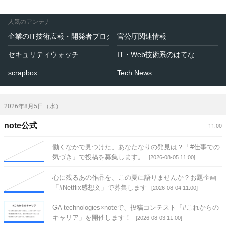
人気のアンテナ
企業のIT技術広報・開発者ブログ
官公庁関連情報
セキュリティウォッチ
IT・Web技術系のはてな
scrapbox
Tech News
2026年8月5日（水）
note公式
11:00
働くなかで見つけた、あなたなりの発見は？「#仕事での
気づき」で投稿を募集します。
[2026-08-05 11:00]
心に残るあの作品を、この夏に語りませんか？お題企画
「#Netflix感想文」で募集します
[2026-08-04 11:00]
GA technologies×noteで、投稿コンテスト「#これからの
キャリア」を開催します！
[2026-08-03 11:00]