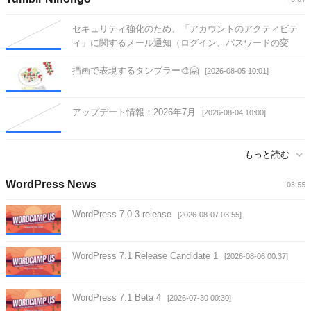
セキュリティ強化のため、「アカウントのアクティビテ
ィ」に関するメール通知（ログイン、パスワードの変
更、および類似のイベント）を無効にできなくなりまし
た。これにより、アカウントの重要な変更について常に
描画で表現するタンブラー🎨🤗
[2026-08-05 10:01]
通知…
[2026-08-07 10:01]
アップデート情報：2026年7月
[2026-08-04 10:00]
もっと読む
WordPress News
03:55
WordPress 7.0.3 release
[2026-08-07 03:55]
WordPress 7.1 Release Candidate 1
[2026-08-06 00:37]
WordPress 7.1 Beta 4
[2026-07-30 00:30]