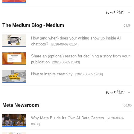
もっと読む
The Medium Blog - Medium
01:54
How (and when) does your writing show up inside AI
chatbots?
[2026-08-07 01:54]
Share an (optional) reason for declining a story from your
publication
[2026-08-05 23:43]
How to inspire creativity
[2026-08-05 19:36]
もっと読む
Meta Newsroom
00:00
Why Meta Builds Its Own AI Data Centers
[2026-08-07
00:00]