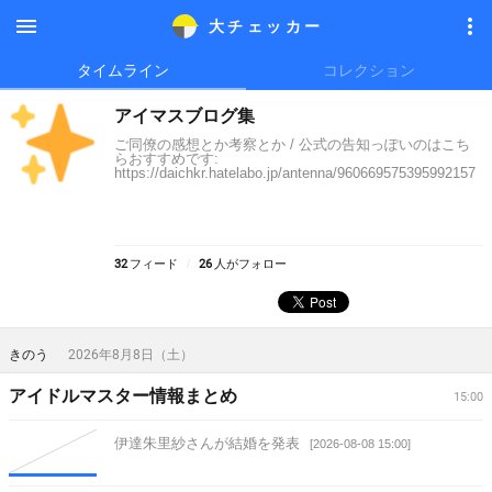
大チェッカ
ー
メニ
メニ
タイムライン
コレクション
ュー
ュー
アイマスブログ集
ご同僚の感想とか考察とか / 公式の告知っぽいのはこち
らおすすめです:
https://daichkr.hatelabo.jp/antenna/960669575395992157
32
フィード
26
人がフォロー
きのう
2026年8月8日（土）
アイドルマスター情報まとめ
15:00
伊達朱里紗さんが結婚を発表
[2026-08-08 15:00]