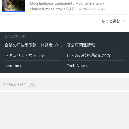
white,light green,gray,yellow / S,M,L,XL
Moonlightgear Equipment / Root Shirts S/S /
[2026-08-01 09:52]
charcoal,moss gray / S,M,L
[2026-08-01 09:46]
もっと読む
人気のアンテナ
企業のIT技術広報・開発者ブログ
官公庁関連情報
セキュリティウォッチ
IT・Web技術系のはてな
scrapbox
Tech News
2026年3月16日（月）
FREELIGHT ONLINE STORE
16:16
SpinNap2e / 18〜24L
[2026-03-16 16:16]
Tyvekシート（タイベック １．５ｍ幅/長さ4ｍ）
[2024-