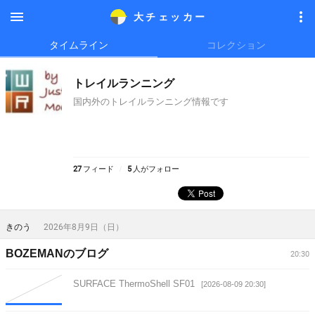
大チェッカ
ー
メニ
メニ
タイムライン
コレクション
ュー
ュー
トレイルランニング
国内外のトレイルランニング情報です
27
フィード
5
人がフォロー
きのう
2026年8月9日（日）
BOZEMANのブログ
20:30
SURFACE ThermoShell SF01
[2026-08-09 20:30]