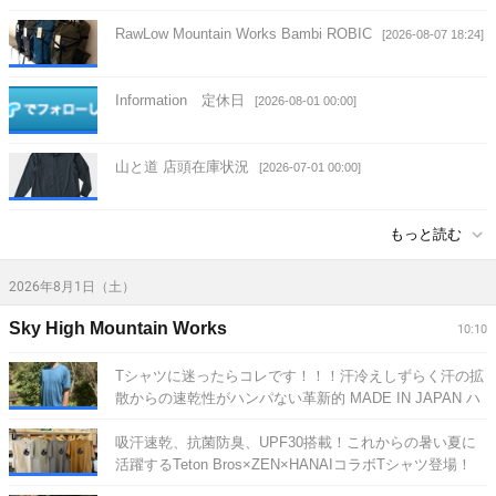
RawLow Mountain Works Bambi ROBIC
[2026-08-07 18:24]
Information 定休日
[2026-08-01 00:00]
山と道 店頭在庫状況
[2026-07-01 00:00]
もっと読む
2026年8月1日（土）
Sky High Mountain Works
10:10
Tシャツに迷ったらコレです！！！汗冷えしずらく汗の拡
散からの速乾性がハンパない革新的 MADE IN JAPAN ハ
イブリッドメリノウール T-Shirt Teton Bros. / Axio Lite
Non Sleeve,Tee,Trunks
吸汗速乾、抗菌防臭、UPF30搭載！これからの暑い夏に
[2026-08-01 10:10]
活躍するTeton Bros×ZEN×HANAIコラボTシャツ登場！
ZEN NUTRITION / 2026 HANAIxTeton Bros. T-Shirts /