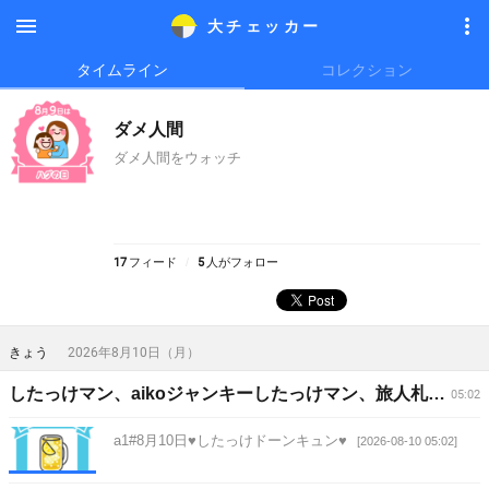
大チェッカ
ー
メニ
メニ
タイムライン
コレクション
ュー
ュー
ダメ人間
ダメ人間をウォッチ
17
フィード
5
人がフォロー
きょう
2026年8月10日（月）
したっけマン、aikoジャンキーしたっけマン、旅人札幌市、エキストラ事務所、aikoジャンキー、アライサイクルメンテナンス
05:02
a1#8月10日♥したっけドーンキュン♥
[2026-08-10 05:02]