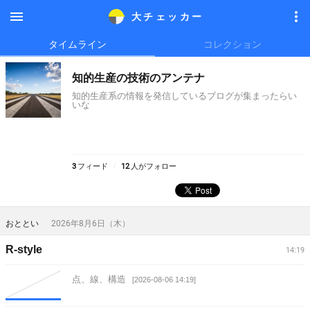
大チェッカ
ー
メニ
メニ
タイムライン
コレクション
ュー
ュー
知的生産の技術のアンテナ
知的生産系の情報を発信しているブログが集まったらい
いな
3
フィード
12
人がフォロー
おととい
2026年8月6日（木）
R-style
14:19
点、線、構造
[2026-08-06 14:19]