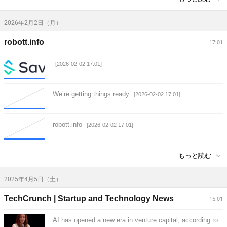
2026年2月2日（月）
robott.info
17:01
[2026-02-02 17:01]
We’re getting things ready
[2026-02-02 17:01]
robott.info
[2026-02-02 17:01]
もっと読む
2025年4月5日（土）
TechCrunch | Startup and Technology News
15:01
AI has opened a new era in venture capital, according to