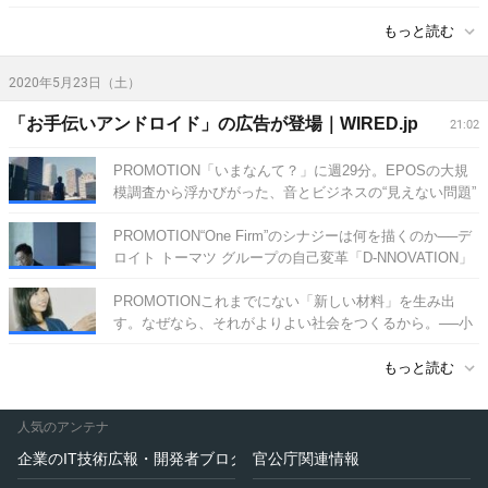
もっと読む
2020年5月23日（土）
「お手伝いアンドロイド」の広告が登場｜WIRED.jp
21:02
PROMOTION「いまなんて？」に週29分。EPOSの大規
模調査から浮かびがった、音とビジネスの“見えない問題”
[2020-05-23 21:02]
PROMOTION“One Firm”のシナジーは何を描くのか──デ
ロイト トーマツ グループの自己変革「D-NNOVATION」
は始まった
[2020-05-19 21:03]
PROMOTIONこれまでにない「新しい材料」を生み出
す。なぜなら、それがよりよい社会をつくるから。──小
川由希子
[2020-05-08 11:39]
もっと読む
人気のアンテナ
企業のIT技術広報・開発者ブログ
官公庁関連情報