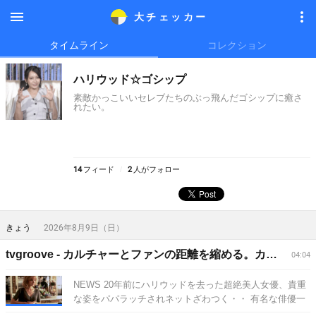
大チェッカ
ー
メニ
メニ
タイムライン
コレクション
ュー
ュー
ハリウッド☆ゴシップ
素敵かっこいいセレブたちのぶっ飛んだゴシップに癒さ
れたい。
14
フィード
2
人がフォロー
きょう
2026年8月9日（日）
tvgroove - カルチャーとファンの距離を縮める。カルチャーをもっと楽しめる。
04:04
NEWS 20年前にハリウッドを去った超絶美人女優、貴重
な姿をパパラッチされネットざわつく・・ 有名な俳優一
族のひとりである彼女の現在に「ほっといてあげて」と