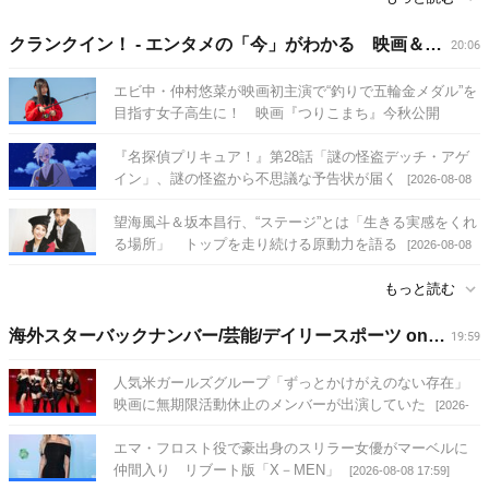
クランクイン！ - エンタメの「今」がわかる 映画＆エンタメニュース
20:06
エビ中・仲村悠菜が映画初主演で“釣りで五輪金メダル”を
目指す女子高生に！ 映画『つりこまち』今秋公開
[2026-08-08 20:06]
『名探偵プリキュア！』第28話「謎の怪盗デッチ・アゲ
イン」、謎の怪盗から不思議な予告状が届く
[2026-08-08
20:06]
望海風斗＆坂本昌行、“ステージ”とは「生きる実感をくれ
る場所」 トップを走り続ける原動力を語る
[2026-08-08
20:06]
もっと読む
海外スターバックナンバー/芸能/デイリースポーツ online
19:59
人気米ガールズグループ「ずっとかけがえのない存在」
映画に無期限活動休止のメンバーが出演していた
[2026-
08-08 19:59]
エマ・フロスト役で豪出身のスリラー女優がマーベルに
仲間入り リブート版「X－MEN」
[2026-08-08 17:59]