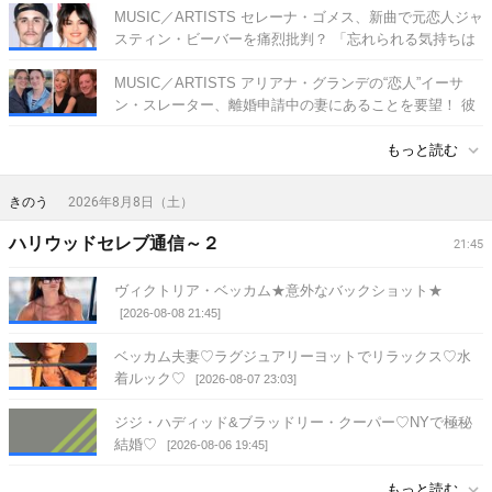
の声も［写真あり］
MUSIC／ARTISTS セレーナ・ゴメス、新曲で元恋人ジャ
[2026-08-09 04:04]
スティン・ビーバーを痛烈批判？ 「忘れられる気持ちは
どう？」
[2026-08-09 04:04]
MUSIC／ARTISTS アリアナ・グランデの“恋人”イーサ
ン・スレーター、離婚申請中の妻にあることを要望！ 彼
が毎日電話をして「切実に望んでいる」ことって・・？
もっと読む
[2026-08-09 04:04]
きのう
2026年8月8日（土）
ハリウッドセレブ通信～２
21:45
ヴィクトリア・ベッカム★意外なバックショット★
[2026-08-08 21:45]
ベッカム夫妻♡ラグジュアリーヨットでリラックス♡水
着ルック♡
[2026-08-07 23:03]
ジジ・ハディッド&ブラッドリー・クーパー♡NYで極秘
結婚♡
[2026-08-06 19:45]
もっと読む