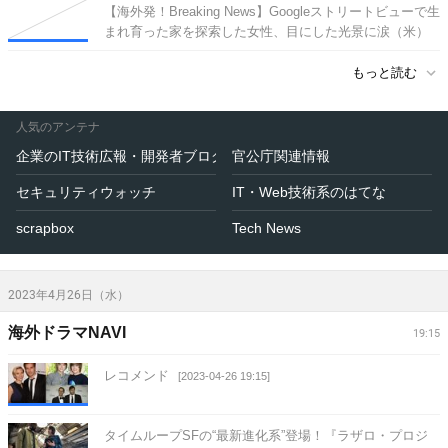
【海外発！Breaking News】Googleストリートビューで生
まれ育った家を探索した女性、目にした光景に涙（米）
[2024-12-30 19:51]
もっと読む
人気のアンテナ
企業のIT技術広報・開発者ブログ
官公庁関連情報
セキュリティウォッチ
IT・Web技術系のはてな
scrapbox
Tech News
2023年4月26日（水）
海外ドラマNAVI
19:15
レコメンド
[2023-04-26 19:15]
タイムループSFの“最新進化系”登場！『ラザロ・プロジ