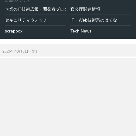
人気のアンテナ
企業のIT技術広報・開発者ブログ
官公庁関連情報
セキュリティウォッチ
IT・Web技術系のはてな
scrapbox
Tech News
2026年4月15日（水）
Newsweek ニュース速報
10:40
米ＪＰモルガン、ＦＲＢのバーゼル３最終化修正案で必
要自己資本が増加へ
[2026-04-15 10:40]
原油先物は続落、ＷＴＩ90ドル 米イランの交渉再開に
期待
[2026-04-15 10:33]
元ＮＡＴＯ事務総長、英国防予算不十分とスターマー首
相を批判
[2026-04-15 10:31]
もっと読む