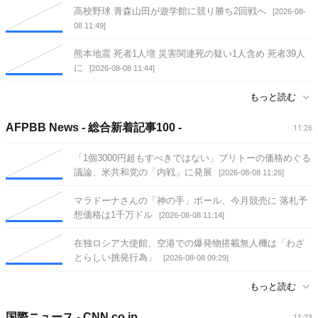
高校野球 青森山田が遊学館に競り勝ち2回戦へ
[2026-08-
08 11:49]
熊本地震 死者1人増 災害関連死の疑い1人含め 死者39人
に
[2026-08-08 11:44]
もっと読む
AFPBB News - 総合新着記事100 -
11:26
「1個3000円超もすべきではない」ブリトーの価格めぐる
議論、米共和党の「内戦」に発展
[2026-08-08 11:26]
マラドーナさんの「神の手」ボール、今月競売に 落札予
想価格は1千万ドル
[2026-08-08 11:14]
在独ロシア大使館、空港での爆発物搭載無人機は「わざ
とらしい挑発行為」
[2026-08-08 09:29]
もっと読む
国際ニュース - CNN.co.jp
11:23