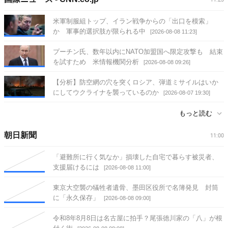
米軍制服組トップ、イラン戦争からの「出口を模索」
か 軍事的選択肢が限られる中
[2026-08-08 11:23]
プーチン氏、数年以内にNATO加盟国へ限定攻撃も 結束
を試すため 米情報機関分析
[2026-08-08 09:26]
【分析】防空網の穴を突くロシア、弾道ミサイルはいか
にしてウクライナを襲っているのか
[2026-08-07 19:30]
もっと読む
朝日新聞
11:00
「避難所に行く気なか」損壊した自宅で暮らす被災者、
支援届けるには
[2026-08-08 11:00]
東京大空襲の犠牲者遺骨、墨田区役所で名簿発見 封筒
に「永久保存」
[2026-08-08 09:00]
令和8年8月8日は名古屋に拍手？尾張徳川家の「八」が根