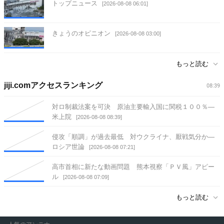
トップニュース
[2026-08-08 06:01]
きょうのオピニオン
[2026-08-08 03:00]
もっと読む
jiji.comアクセスランキング
08:39
対ロ制裁法案を可決 原油主要輸入国に関税１００％―
米上院
[2026-08-08 08:39]
侵攻「順調」が過去最低 対ウクライナ、厭戦気分か―
ロシア世論
[2026-08-08 07:21]
高市首相に新たな動画問題 熊本視察「ＰＶ風」アピー
ル
[2026-08-08 07:09]
もっと読む