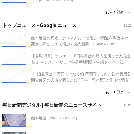
付く街
[2026-08-08 08:08]
もっと読む
トップニュース - Google ニュース
10:28
熊本地震の死者、計３９人に…地震との関連を調査中の
死者が新たに１人増加 - 読売新聞
[2026-08-08 10:28]
【台風13号】サンエー、8日午前は本島内全店で営業見合
わせ マックスバリュは午前8時開店 - 沖縄タイムス社
[2026-08-08 09:04]
「1泊最高は11万円ではなく約17万円でした」初の費用公
開で仰天の支出が明らかに “日本一悪い男”と軽口の県議
会議長は震災のさなかに「天国」へ行ったとご満悦《福
岡県議会の海外豪遊〉（集英社オンライン） - Yahoo!ニ
もっと読む
ュース
[2026-08-08 09:00]
毎日新聞デジタル | 毎日新聞のニュースサイト
10:01
熊本地震
[2026-08-08 10:01]