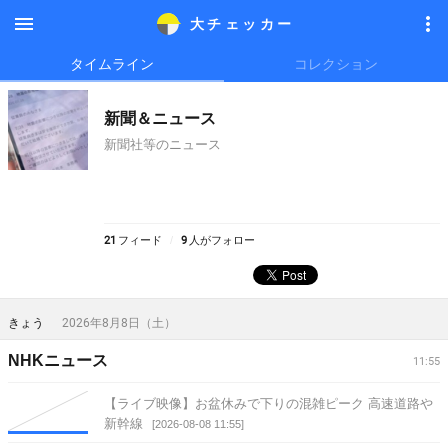
大チェッカ
ー
メニ
メニ
タイムライン
コレクション
ュー
ュー
新聞＆ニュース
新聞社等のニュース
21
フィード
9
人がフォロー
きょう
2026年8月8日（土）
NHKニュース
11:55
【ライブ映像】お盆休みで下りの混雑ピーク 高速道路や
新幹線
[2026-08-08 11:55]