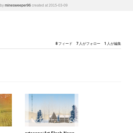
by
minesweeper96
created at 2015-03-09
8
フィード
7
人がフォロー
1
人が編集