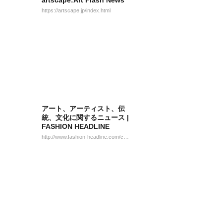
artscape:Art Flash News
https://artscape.jp/index.html
アート、アーティスト、伝
統、文化に関するニュース |
FASHION HEADLINE
http://www.fashion-headline.com/category/art/