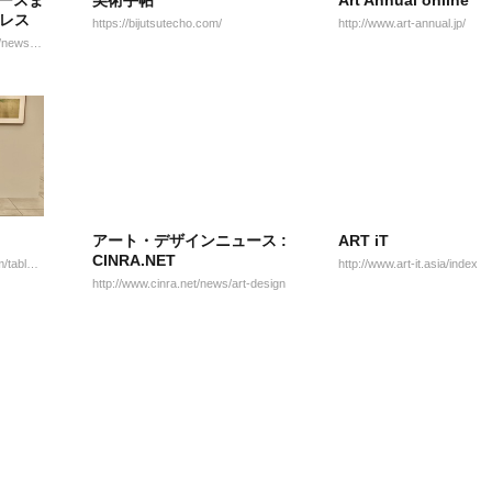
ュースま
美術手帖
Art Annual online
プレス
https://bijutsutecho.com/
http://www.art-annual.jp/
http://www.fashion-press.net/news/search/art
アート・デザインニュース :
ART iT
CINRA.NET
https://www.tokyoartbeat.com/tablog/entries.ja
http://www.art-it.asia/index
http://www.cinra.net/news/art-design