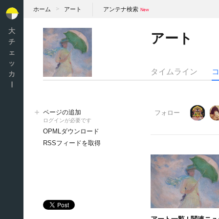
ホーム
アート
アンテナ検索
大
アート
チ
ェ
ッ
タイムライン
カ
ー
ページの追加
フォロー
ログインが必要です
OPMLダウンロード
RSSフィードを取得