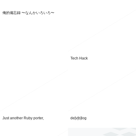
俺的備忘録 〜なんかいろいろ〜
Tech Hack
Just another Ruby porter,
de[v|b]log