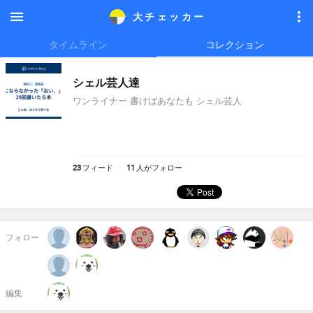
大チェッカ
ー
メニ
メニ
タイムライン
コレクション
ュー
ュー
シェル芸人達
ワンライナー 書けばあなたも シェル芸人
23
フィード
11
人がフォロー
フォロー
編集