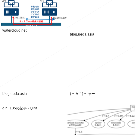
watercloud.net
blog.ueda.asia
blog.ueda.asia
(っ´∀｀)っ ゃー
gin_135の記事 - Qiita