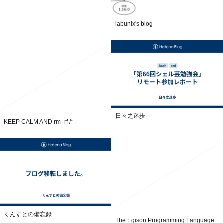
labunix's blog
日々之迷歩
KEEP CALM AND rm -rf /*
くんすとの備忘録
The Egison Programming Language