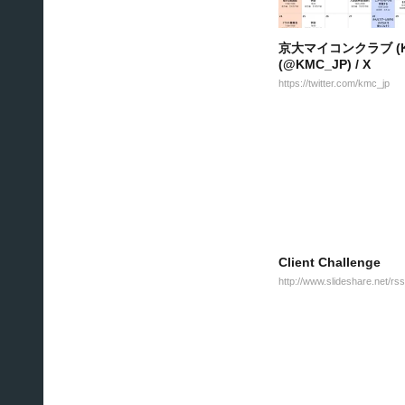
京大マイコンクラブ (K
(@KMC_JP) / X
https://twitter.com/kmc_jp
Client Challenge