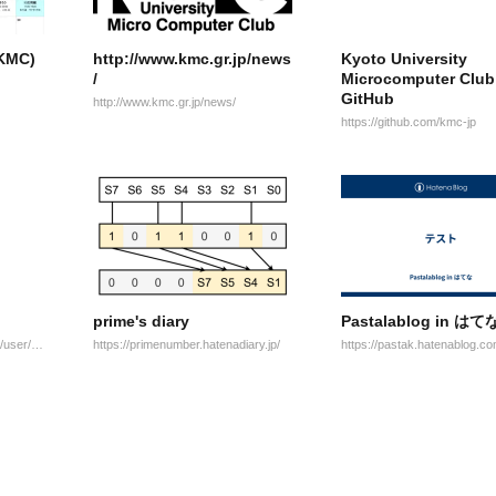
MC)
http://www.kmc.gr.jp/news
Kyoto University
/
Microcomputer Club
GitHub
http://www.kmc.gr.jp/news/
https://github.com/kmc-jp
prime's diary
Pastalablog in はて
http://www.slideshare.net/rss/user/KMC_JP
https://primenumber.hatenadiary.jp/
https://pastak.hatenablog.co