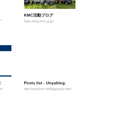
KMC活動ブログ
 ·
https://blog.kmc.gr.jp/
な
Posts list - Unyablog.
m/
http://nonylene.net/blog/posts.html