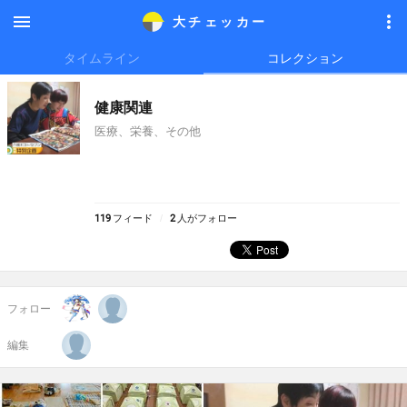
大チェッカ
ー
メニ
メニ
タイムライン
コレクション
ュー
ュー
健康関連
医療、栄養、その他
119
フィード
2
人がフォロー
フォロー
編集