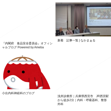
新着 記事一覧 | なかまぁる
『内閣府 食品安全委員会』オフィシ
ャルブログ Powered by Ameba
小出内科神経科のブログ
浅井診療所｜兵庫県西宮市 JR西宮駅
から徒歩2分｜内科・呼吸器科、整形
外科