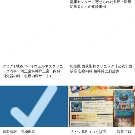
情報センターに寄せられた県民・医療
従事者からの相談事例
ブログ | 城谷バイオウェルネスクリニ
杉並区 西荻聖和クリニック【公式】西
ック内科・矯正歯科神戸三宮（​内科・
荻窪 心療内科 精神科 土日診療
消化器内科・心療内科サイト）
新着情報 – 高橋医院
サトウ眼科（つくば市） 院長ブロ