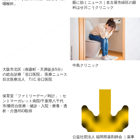
眼に効くニュース｜名古屋市緑区の眼
咽喉科」
科はせ川こうクリニック
中島クリニック
大阪市北区（南森町・天満徒歩5分）
の総合診療「谷口医院」 医療ニュース
目次医療法人 T.I.C.谷口医院
保育室「ファミリーデー／時計」：セ
ントマーガレット病院/千葉県八千代
市/勝田台医療・健診・入院・療養・透
析・介護/ISO取得
公益社団法人 福岡県薬剤師会 ｜薬事