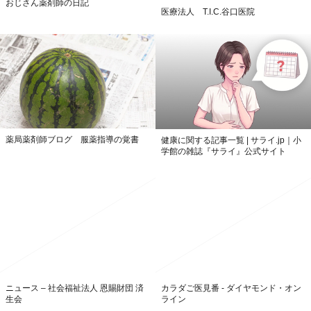
おじさん薬剤師の日記
医療法人 T.I.C.谷口医院
薬局薬剤師ブログ 服薬指導の覚書
健康に関する記事一覧 | サライ.jp｜小
学館の雑誌『サライ』公式サイト
ニュース – 社会福祉法人 恩賜財団 済
カラダご医見番 - ダイヤモンド・オン
生会
ライン