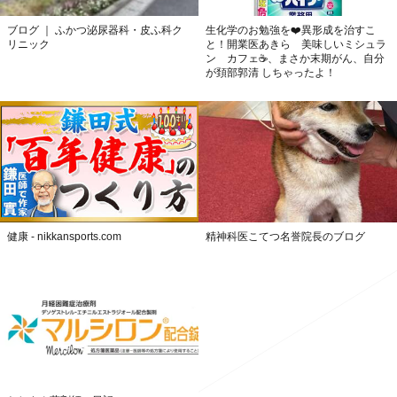
ブログ ｜ ふかつ泌尿器科・皮ふ科ク
生化学のお勉強を❤️異形成を治すこ
リニック
と！開業医あきら 美味しいミシュラ
ン カフェ☕️、まさか末期がん、自分
が頚部郭清 しちゃったよ！
健康 - nikkansports.com
精神科医こてつ名誉院長のブログ