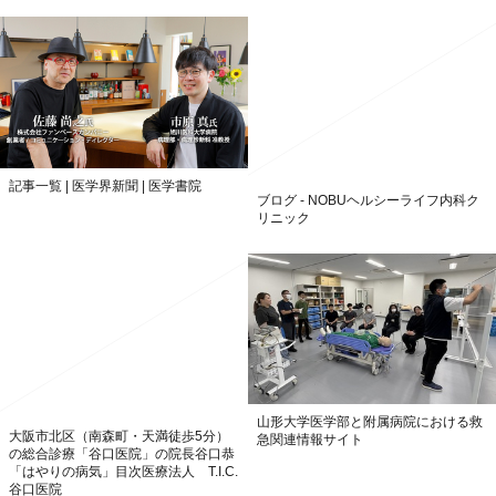
記事一覧 | 医学界新聞 | 医学書院
ブログ - NOBUヘルシーライフ内科ク
リニック
山形大学医学部と附属病院における救
大阪市北区（南森町・天満徒歩5分）
急関連情報サイト
の総合診療「谷口医院」の院長谷口恭
「はやりの病気」目次医療法人 T.I.C.
谷口医院