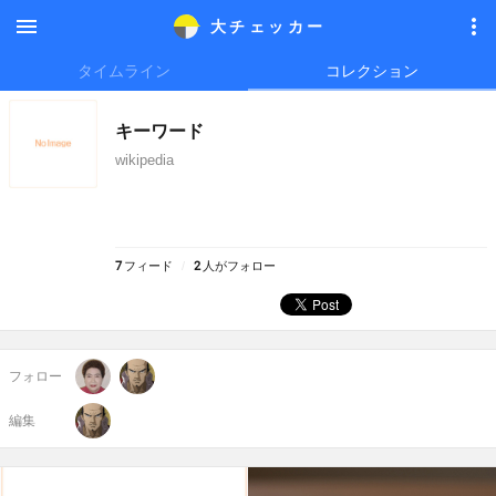
大チェッカ
ー
メニ
メニ
タイムライン
コレクション
ュー
ュー
キーワード
wikipedia
7
フィード
2
人がフォロー
フォロー
編集