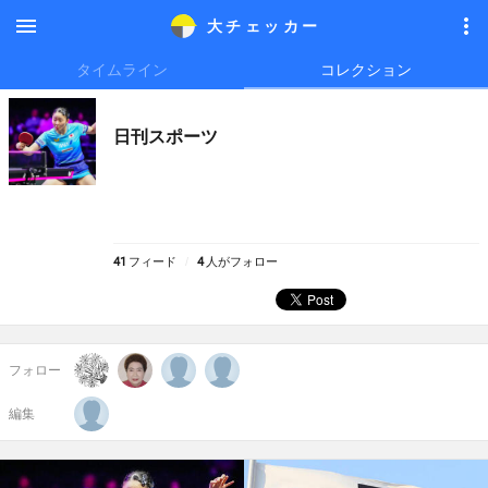
大チェッカ
ー
メニ
メニ
タイムライン
コレクション
ュー
ュー
日刊スポーツ
41
フィード
4
人がフォロー
フォロー
編集