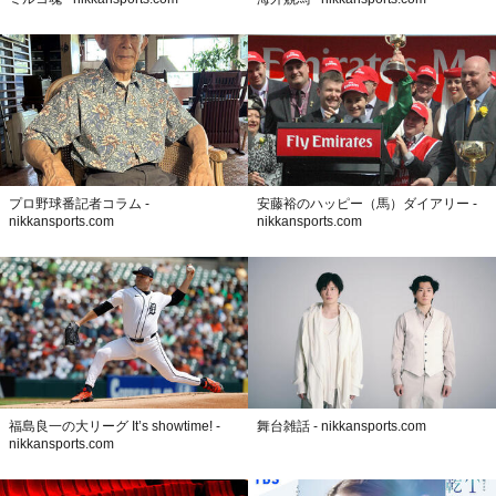
プロ野球番記者コラム -
安藤裕のハッピー（馬）ダイアリー -
nikkansports.com
nikkansports.com
福島良一の大リーグ It’s showtime! -
舞台雑話 - nikkansports.com
nikkansports.com