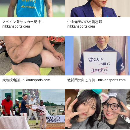
スペイン発サッカー紀行 -
中山知子の取材備忘録 -
nikkansports.com
nikkansports.com
大相撲裏話 - nikkansports.com
敢闘門の向こう側 - nikkansports.com