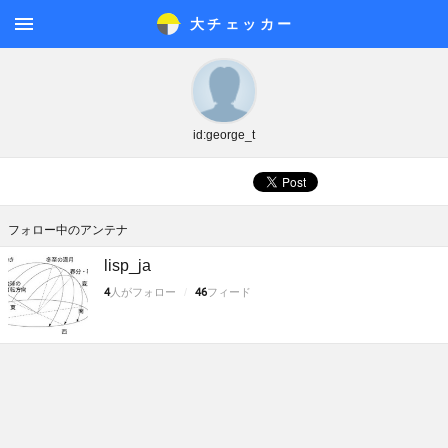
大チェッカ
ー
メニ
ュー
id:george_t
フォロー中のアンテナ
lisp_ja
4
人がフォロー
46
フィード