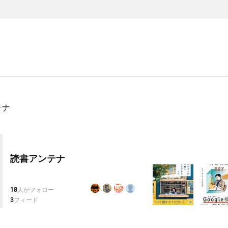
テナ
読書アンテナ
18
人がフォロー
3
フィード