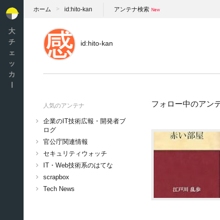
ホーム
id:hito-kan
アンテナ検索
大
チ
id:hito-kan
ェ
ッ
カ
ー
フォロー中のアン
人気のアンテナ
企業のIT技術広報・開発者ブ
ログ
官公庁関連情報
セキュリティウォッチ
IT・Web技術系のはてな
scrapbox
Tech News