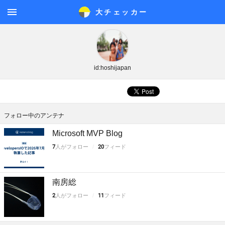
大チェッカ
ー
メニ
ュー
id:hoshijapan
フォロー中のアンテナ
Microsoft MVP Blog
7
人がフォロー
20
フィード
南房総
2
人がフォロー
11
フィード