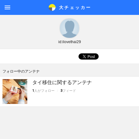
大チェッカ
ー
メニ
ュー
id:ilovethai29
フォロー中のアンテナ
タイ移住に関するアンテナ
1
人がフォロー
3
フィード