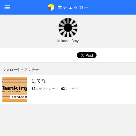
大チェッカ
ー
メニ
ュー
id:kaden3my
フォロー中のアンテナ
はてな
62
人がフォロー
62
フィード