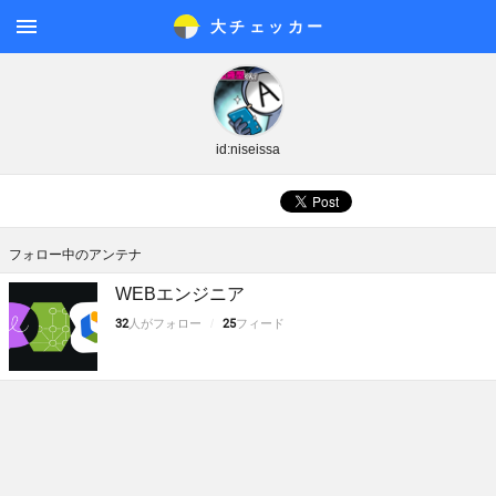
大チェッカ
ー
メニ
ュー
id:niseissa
フォロー中のアンテナ
WEBエンジニア
32
人がフォロー
25
フィード