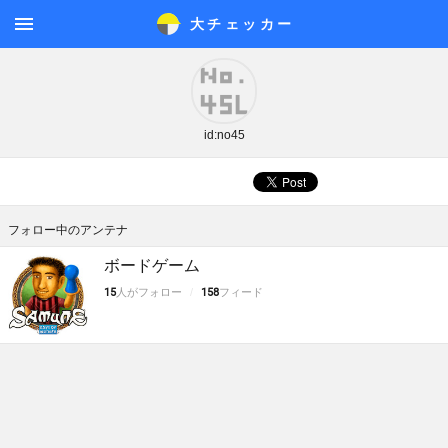
大チェッカ
ー
メニ
ュー
id:no45
フォロー中のアンテナ
ボードゲーム
15
人がフォロー
158
フィード