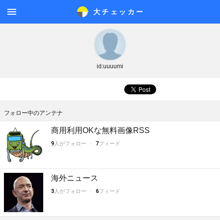
大チェッカ
ー
メニ
ュー
id:uuuumi
フォロー中のアンテナ
商用利用OKな無料画像RSS
9
人がフォロー
7
フィード
海外ニュース
3
人がフォロー
6
フィード