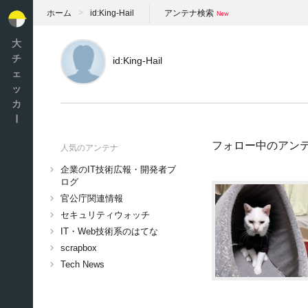
ホーム
id:King-Hail
アンテナ検索
大
チ
id:King-Hail
ェ
ッ
カ
ー
フォロー中のアン
人気のアンテナ
企業のIT技術広報・開発者ブ
ログ
官公庁関連情報
セキュリティウォッチ
IT・Web技術系のはてな
scrapbox
Tech News