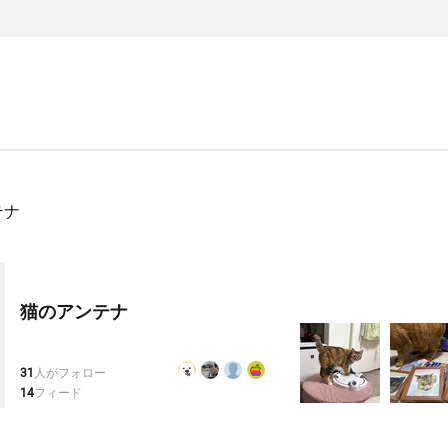
テナ
猫のアンテナ
31
人がフォロー
14
フィード