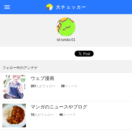
大チェッカ
ー
メニ
ュー
id:rurida-01
フォロー中のアンテナ
ウェブ漫画
201
人がフォロー
58
フィード
マンガのニュースやブログ
10
人がフォロー
46
フィード