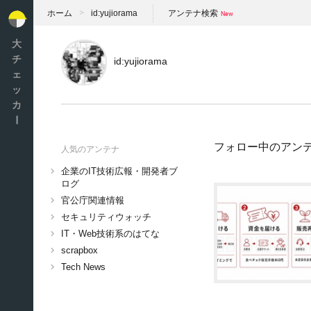
ホーム
id:yujiorama
アンテナ検索
大
チ
id:yujiorama
ェ
ッ
カ
ー
フォロー中のアン
人気のアンテナ
企業のIT技術広報・開発者ブ
ログ
官公庁関連情報
セキュリティウォッチ
IT・Web技術系のはてな
scrapbox
Tech News