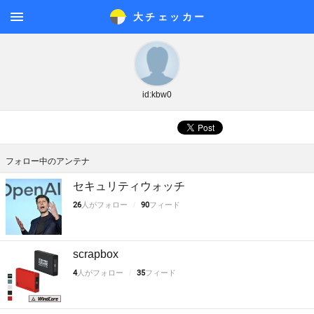
大チェッカ
ー
メニ
ュー
id:kbw0
フォロー中のアンテナ
セキュリティウォッチ
26
人がフォロー
90
フィード
scrapbox
4
人がフォロー
35
フィード