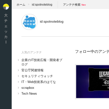
ホーム
id:spotnoteblog
アンテナ検索
大
チ
id:spotnoteblog
ェ
ッ
カ
ー
フォロー中のアン
人気のアンテナ
企業のIT技術広報・開発者ブ
ログ
官公庁関連情報
セキュリティウォッチ
IT・Web技術系のはてな
scrapbox
Tech News