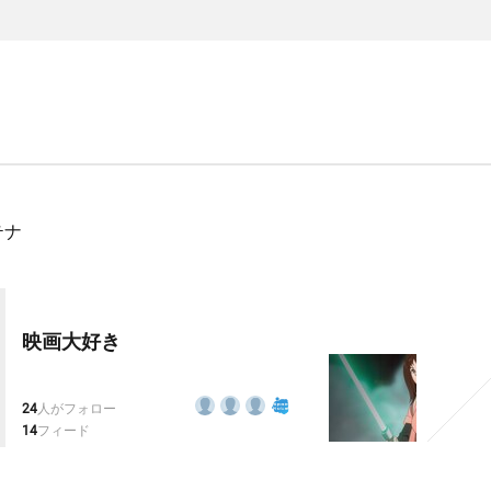
テナ
映画大好き
24
人がフォロー
14
フィード