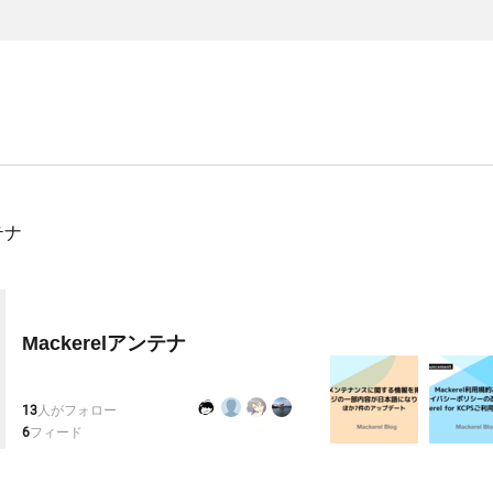
テナ
Mackerelアンテナ
13
人がフォロー
6
フィード