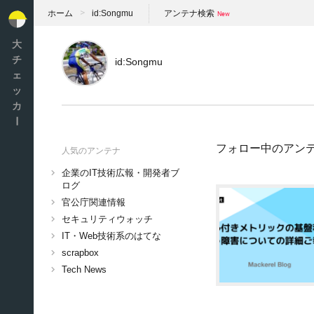
ホーム
id:Songmu
アンテナ検索
大
チ
id:Songmu
ェ
ッ
カ
ー
フォロー中のアン
人気のアンテナ
企業のIT技術広報・開発者ブ
ログ
官公庁関連情報
セキュリティウォッチ
IT・Web技術系のはてな
scrapbox
Tech News