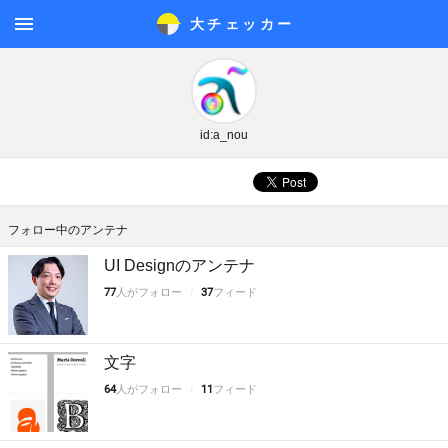
大チェッカ
ー
メニ
ュー
id:a_nou
フォロー中のアンテナ
UI Designのアンテナ
77
人がフォロー
37
フィード
文字
64
人がフォロー
11
フィード