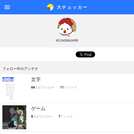
大チェッカ
ー
メニ
ュー
id:cockscomb
フォロー中のアンテナ
文字
64
人がフォロー
11
フィード
ゲーム
6
人がフォロー
7
フィード