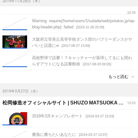
2019年11月28日（木）
20:39
Warning: require(/home/users/1/salada/web/potatoo.jp/wp-
blog-header.php): failed
[2019-11-28 20:39]
大阪府立登美丘高等学校ダンス部のバブリーダンスがヤ
バいと話題にw
[2017-08-27 13:59]
高校野球で誤審！？キャッチャーが落球してるにも関わ
らずアウトになる誤審動画
[2017-08-03 09:05]
もっと読む
2019年3月27日（水）
松岡修造オフィシャルサイト | SHUZO MATSUOKA OFFICIAL SITE
15:03
2018年3月キャンプレポート
[2019-03-27 15:03]
勝負に勝ちたいあなたに
[2019-03-27 13:07]