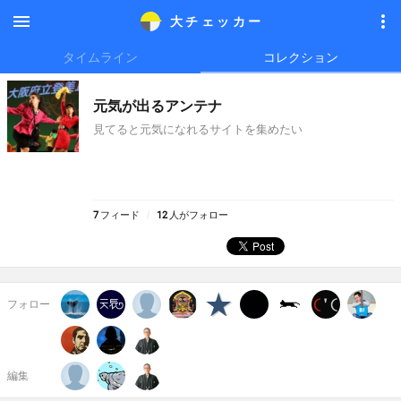
大チェッカ
ー
メニ
メニ
タイムライン
コレクション
ュー
ュー
元気が出るアンテナ
見てると元気になれるサイトを集めたい
7
フィード
12
人がフォロー
フォロー
編集