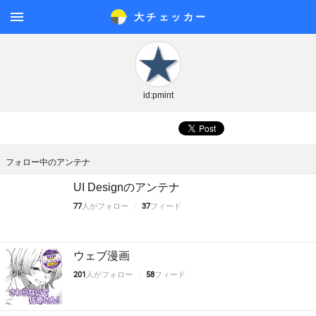
大チェッカ
ー
メニ
ュー
id:pmint
フォロー中のアンテナ
UI Designのアンテナ
77
人がフォロー
37
フィード
ウェブ漫画
201
人がフォロー
58
フィード