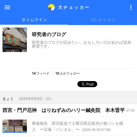
大チェッカ
ー
メニ
メニ
タイムライン
コレクション
ュー
ュー
研究者のブログ
研究者のブログが読みたい。おもしろいのがあれば追加
希望です。
14
フィード
10
人がフォロー
きょう
2026年8月9日（日）
西宮・門戸厄神 はりねずみのハリー鍼灸院 本木晋平
07:06
事後報告 西宮阪急で土曜日限定販売の食パンを購
入 〜宝塚「パンネル」〜
[2026-08-09 07:06]