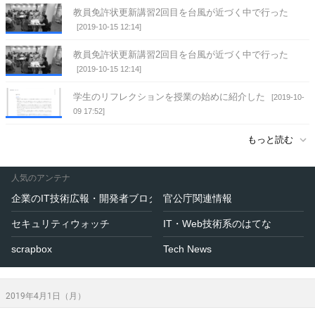
教員免許状更新講習2回目を台風が近づく中で行った
[2019-10-15 12:14]
教員免許状更新講習2回目を台風が近づく中で行った
[2019-10-15 12:14]
学生のリフレクションを授業の始めに紹介した
[2019-10-
09 17:52]
もっと読む
人気のアンテナ
企業のIT技術広報・開発者ブログ
官公庁関連情報
セキュリティウォッチ
IT・Web技術系のはてな
scrapbox
Tech News
2019年4月1日（月）