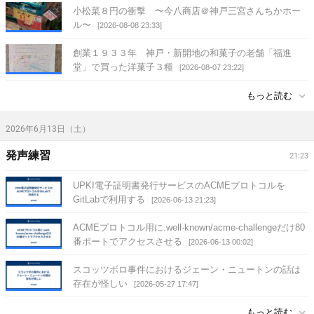
小松菜８円の衝撃 〜今八商店＠神戸三宮さんちかホー
ル〜
[2026-08-08 23:33]
創業１９３３年 神戸・新開地の和菓子の老舗「福進
堂」で買った洋菓子３種
[2026-08-07 23:22]
もっと読む
2026年6月13日（土）
発声練習
21:23
UPKI電子証明書発行サービスのACMEプロトコルを
GitLabで利用する
[2026-06-13 21:23]
ACMEプロトコル用に.well-known/acme-challengeだけ80
番ポートでアクセスさせる
[2026-06-13 00:02]
スコッツボロ事件におけるジェーン・ニュートンの話は
存在が怪しい
[2026-05-27 17:47]
もっと読む