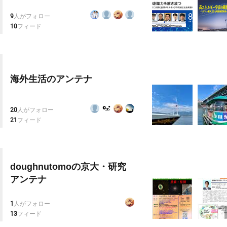
9
人がフォロー
10
フィード
海外生活のアンテナ
20
人がフォロー
21
フィード
doughnutomoの京大・研究
アンテナ
1
人がフォロー
13
フィード