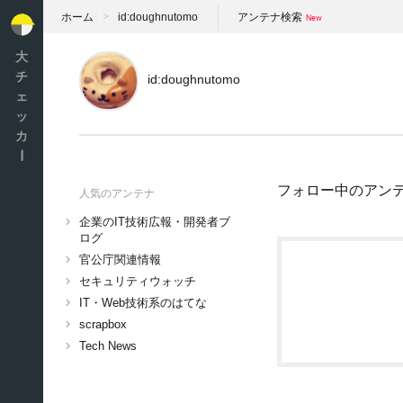
ホーム
id:doughnutomo
アンテナ検索
大
チ
id:doughnutomo
ェ
ッ
カ
ー
フォロー中のアン
人気のアンテナ
企業のIT技術広報・開発者ブ
ログ
官公庁関連情報
セキュリティウォッチ
IT・Web技術系のはてな
scrapbox
Tech News