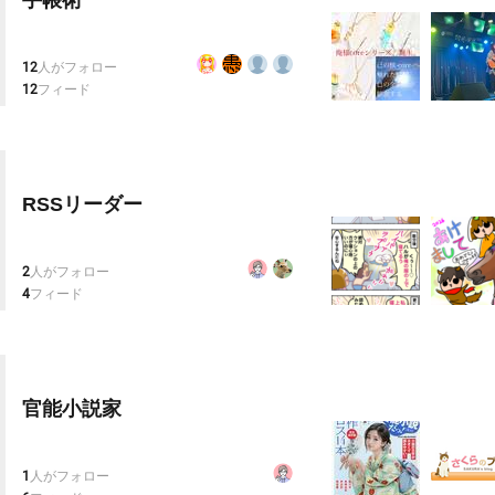
手帳術
12
人がフォロー
12
フィード
RSSリーダー
2
人がフォロー
4
フィード
官能小説家
1
人がフォロー