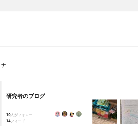
テナ
研究者のブログ
10
人がフォロー
14
フィード