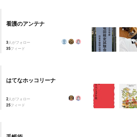
看護のアンテナ
3
人がフォロー
35
フィード
はてなホッコリーナ
2
人がフォロー
25
フィード