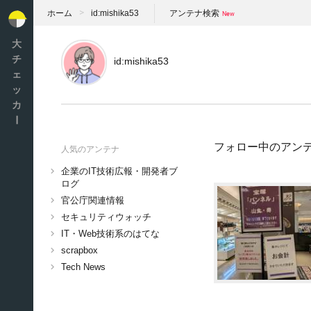
ホーム
id:mishika53
アンテナ検索
大
チ
id:mishika53
ェ
ッ
カ
ー
フォロー中のアン
人気のアンテナ
企業のIT技術広報・開発者ブ
ログ
官公庁関連情報
セキュリティウォッチ
IT・Web技術系のはてな
scrapbox
Tech News