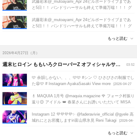
武藤彩未@_mutoayami_Apr 24ビルボードライブまであ
02:01]
と5日！！ バンドリハーサルも終えて準備万端！！！ グ
ッズTシャツいい感じだよ🖤 私はMサイズ
[2026-08-04
武藤彩未@_mutoayami_Apr 24ビルボードライブまであ
02:01]
と5日！！ バンドリハーサルも終えて準備万端！！！ グ
ッズTシャツいい感じだよ🖤 私はMサイズ
[2026-08-04
もっと読む
02:01]
2026年4月27日（月）
週末ヒロイン ももいろクローバーZ オフィシャルサイト
03:52
🩷 余韻しかない、、、🩷🩷 #シン 🤍 ひさびさの制服でし
た😫🩷 # Instagram AyakaSasaki View more
[2026-04-27
03:52]
💄 MAQUIA 1月号 @maquia.magazine 🌹 フォーク村振り
返り😊 アイドル 👑 春菜さんにお誘いいただいて MISA
🪽 #あのクズを殴って
[2026-04-24 15:41]
Instagram 12 💜💜💜💜✨ @faderavivie_official @gyele 高
城れにとお邪魔しますin富山県氷見 Reni Takagi
[2026-04-
24 12:40]
もっと読む