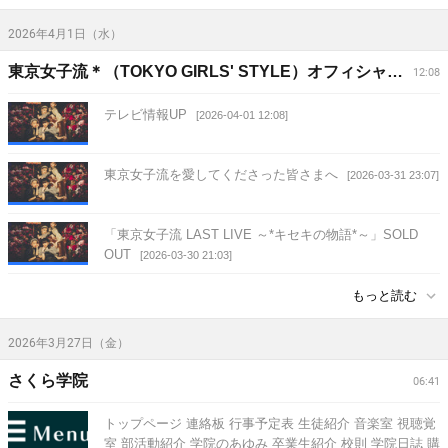
2026年4月1日（水）
東京女子流＊（TOKYO GIRLS' STYLE）オフィシャルサイト
12:08
テレビ情報UP
[2026-04-01 12:08]
東京女子流を愛してくださった皆さまへ
[2026-03-31 23:07]
「東京女子流 LAST LIVE ～*キセキの物語*～」SOLD
OUT
[2026-03-30 21:03]
もっと読む
2026年3月27日（金）
さくら学院
06:41
トップページ 連絡板 行事予定表 生徒紹介 音楽室 視聴覚
室 部活動紹介 学院のあゆみ 卒業生紹介 校則 学院日誌 購