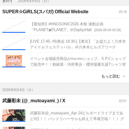
きのう
2026年8月9日（日）
SUPER☆GiRLS(スパガ) Official Website
09:18
【愛知県】#HNGSONIC2026 本祭 連動企画
「PLANET✖️PLANET」＠ZephyrHall
[2026-08-09 09:18]
[LIVE 17:45- /特典会 18:30-]【東京】「お盆だよ！六本木
アイドルフェスティバル」＠六本木ヒルズアリーナ
[2026-08-07 17:12]
イベント会場販売商品がmu-moショップ、S.P.Cショップ
で販売中！！柏綾菜・河村果歩・櫻井陽夏生誕Tシャツ登
場！！
[2026-08-06 22:10]
もっと読む
2026年8月4日（火）
武藤彩未 (@_mutoayami_) / X
02:01
武藤彩未@_mutoayami_Apr 24ビルボードライブまであ
と5日！！ バンドリハーサルも終えて準備万端！！！ グ
ッズTシャツいい感じだよ🖤 私はMサイズ
[2026-08-04