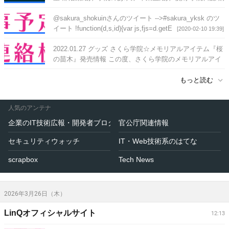
買部 応援団 職員室Twitter
[2026-03-27 06:41]
@sakura_shokuinさんのツイート -->#sakura_yksk のツ
イート !function(d,s,id){var js,fjs=d.getE
[2020-02-10 19:39]
2022.01.27 グッズ さくら学院☆メモリアルアイテム『桜
の苗木』発売情報 この度、さくら学院のメモリアルアイ
テムとして『桜の苗木』をGREENROADが
[2020-02-10
もっと読む
19:39]
人気のアンテナ
企業のIT技術広報・開発者ブログ
官公庁関連情報
セキュリティウォッチ
IT・Web技術系のはてな
scrapbox
Tech News
2026年3月26日（木）
LinQオフィシャルサイト
12:13