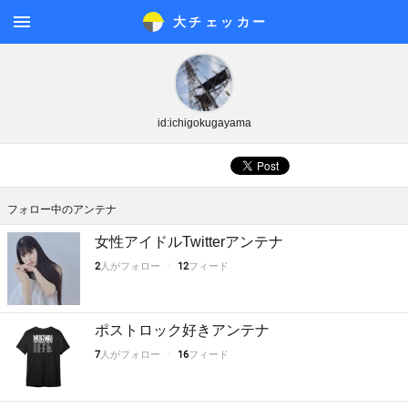
大チェッカ
ー
メニ
ュー
id:ichigokugayama
フォロー中のアンテナ
女性アイドルTwitterアンテナ
2
人がフォロー
12
フィード
ポストロック好きアンテナ
7
人がフォロー
16
フィード