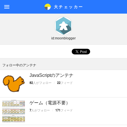
大チェッカ
ー
メニ
ュー
id:moonblogger
フォロー中のアンテナ
JavaScriptのアンテナ
82
人がフォロー
22
フィード
ゲーム（電源不要）
7
人がフォロー
171
フィード