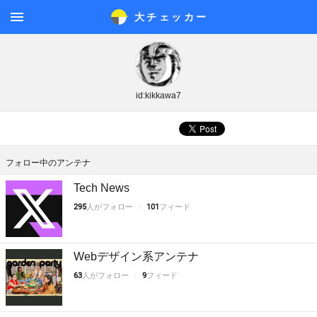
大チェッカ
ー
メニ
ュー
id:kikkawa7
フォロー中のアンテナ
Tech News
295
人がフォロー
101
フィード
Webデザイン系アンテナ
63
人がフォロー
9
フィード