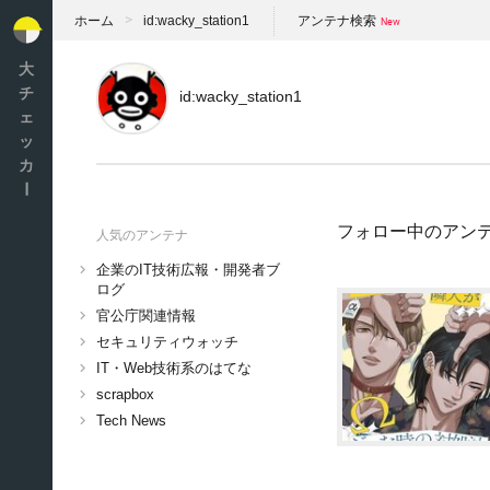
ホーム
id:wacky_station1
アンテナ検索
大
チ
id:wacky_station1
ェ
ッ
カ
ー
フォロー中のアン
人気のアンテナ
企業のIT技術広報・開発者ブ
ログ
官公庁関連情報
セキュリティウォッチ
IT・Web技術系のはてな
scrapbox
Tech News