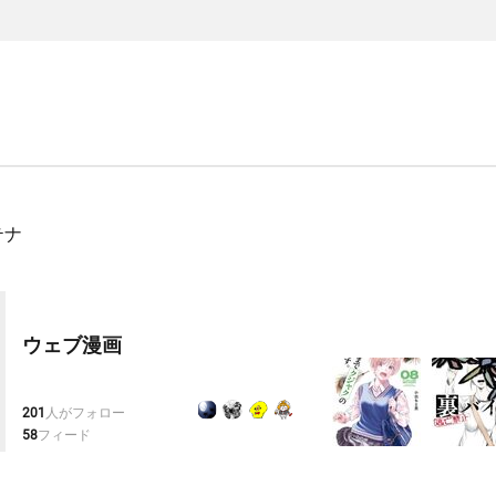
テナ
ウェブ漫画
201
人がフォロー
58
フィード