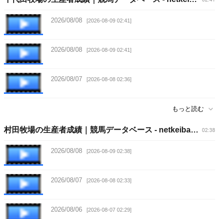
2026/08/08
[2026-08-09 02:41]
2026/08/08
[2026-08-09 02:41]
2026/08/07
[2026-08-08 02:36]
もっと読む
村田牧場の生産者成績｜競馬データベース - netkeiba.com
02:38
2026/08/08
[2026-08-09 02:38]
2026/08/07
[2026-08-08 02:33]
2026/08/06
[2026-08-07 02:29]