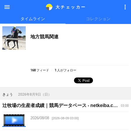
大チェッカ
ー
メニ
メニ
タイムライン
コレクション
ュー
ュー
地方競馬関連
168
フィード
1
人がフォロー
きょう
2026年8月9日（日）
辻牧場の生産者成績｜競馬データベース - netkeiba.com
03:00
2026/08/08
[2026-08-09 03:00]