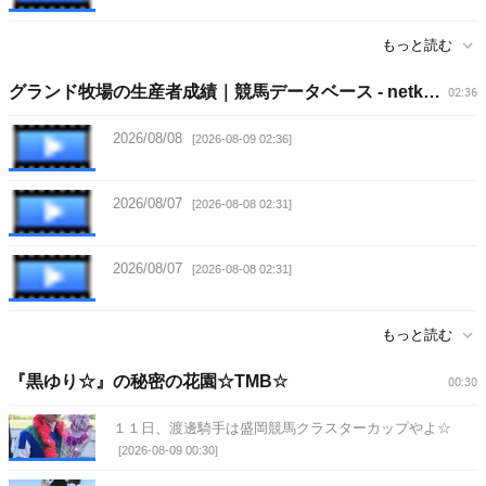
もっと読む
グランド牧場の生産者成績｜競馬データベース - netkeiba.com
02:36
2026/08/08
[2026-08-09 02:36]
2026/08/07
[2026-08-08 02:31]
2026/08/07
[2026-08-08 02:31]
もっと読む
『黒ゆり☆』の秘密の花園☆TMB☆
00:30
１１日、渡邊騎手は盛岡競馬クラスターカップやよ☆
[2026-08-09 00:30]