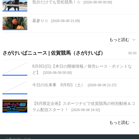
気分だけでも笠松競馬！☆
[2026-08-09 00:00]
墓参り☆
[2026-08-08 21:09]
もっと読む
さがけいばニュース | 佐賀競馬（さがけいば）
00:00
8月9日(日)【本日の開催情報／発売レース・ポイントな
ど】
[2026-08-09 00:00]
今日の出来事 8月8日（土）
[2026-08-08 21:27]
【8月限定企画】スポーツナビで佐賀競馬の特別動画＆コ
ラム配信スタート！
[2026-08-08 19:32]
もっと読む