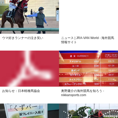
ウマ好きランナーの泣き笑い
ニュース | JRA-VAN World - 海外競馬
情報サイト
お知らせ：日本軽種馬協会
奥野庸介の海外競馬を知ろう -
nikkansports.com