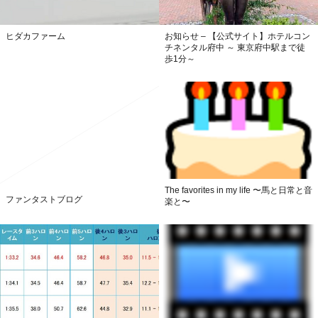
ヒダカファーム
お知らせ – 【公式サイト】ホテルコン
チネンタル府中 ～ 東京府中駅まで徒
歩1分～
The favorites in my life 〜馬と日常と音
ファンタストブログ
楽と〜