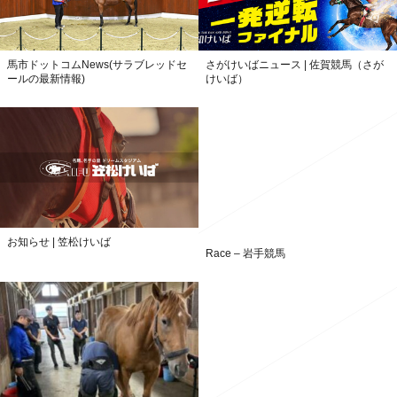
馬市ドットコムNews(サラブレッドセ
さがけいばニュース | 佐賀競馬（さが
ールの最新情報)
けいば）
お知らせ | 笠松けいば
Race – 岩手競馬