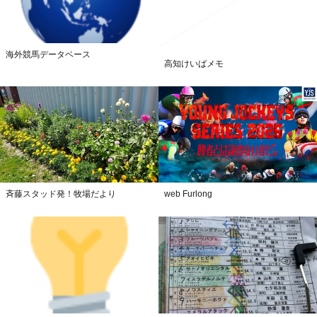
海外競馬データベース
高知けいばメモ
斉藤スタッド発！牧場だより
web Furlong