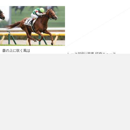
森の上に吹く風は
レース回顧 | 競馬 研究ニュース
番組表 – 岩手競馬
インフォメーション一覧 ｜ ローレル
クラブ