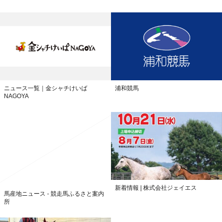
ニュース一覧｜金シャチけいば
浦和競馬
NAGOYA
新着情報 | 株式会社ジェイエス
馬産地ニュース - 競走馬ふるさと案内
所