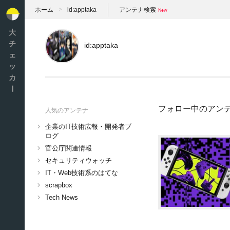
ホーム
id:apptaka
アンテナ検索
大
チ
id:apptaka
ェ
ッ
カ
ー
フォロー中のアン
人気のアンテナ
企業のIT技術広報・開発者ブ
ログ
官公庁関連情報
セキュリティウォッチ
IT・Web技術系のはてな
scrapbox
Tech News