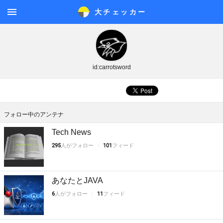
大チェッカ
ー
メニ
ュー
id:carrotsword
フォロー中のアンテナ
Tech News
295
人がフォロー
101
フィード
あなたとJAVA
6
人がフォロー
11
フィード