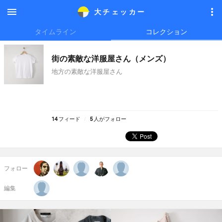
大チェッカ
ー
メニ
メニ
タイムライン
コレクション
ュー
ュー
街の素敵な洋服屋さん（メンズ）
地方の素敵な洋服屋さん
14
フィード
5
人がフォロー
フォロー
編集