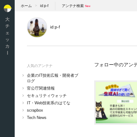
ホーム
id:p-f
アンテナ検索
大
チ
id:p-f
ェ
ッ
カ
ー
フォロー中のアン
人気のアンテナ
企業のIT技術広報・開発者ブ
ログ
官公庁関連情報
セキュリティウォッチ
IT・Web技術系のはてな
scrapbox
Tech News