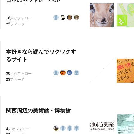
日本のネットレーベル
16
人がフォロー
25
フィード
本好きなら読んでワクワクす
るサイト
30
人がフォロー
23
フィード
関西周辺の美術館・博物館
4
人がフォロー