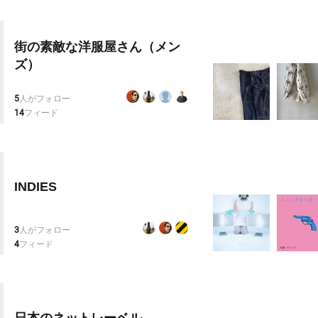
街の素敵な洋服屋さん（メン
ズ）
5
人がフォロー
14
フィード
INDIES
3
人がフォロー
4
フィード